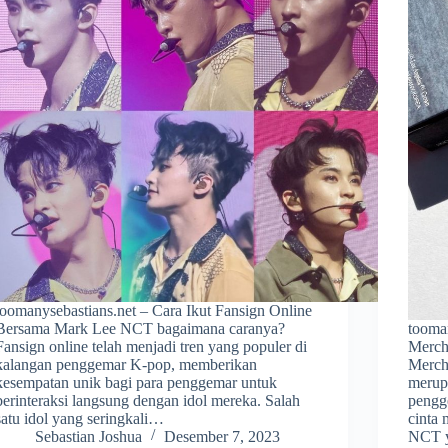
toomanysebastians.net – Cara Ikut Fansign Online
Bersama Mark Lee NCT bagaimana caranya?
tooma
Fansign online telah menjadi tren yang populer di
Merch
kalangan penggemar K-pop, memberikan
Merch
kesempatan unik bagi para penggemar untuk
merupa
berinteraksi langsung dengan idol mereka. Salah
pengg
satu idol yang seringkali…
cinta
Sebastian Joshua
Desember 7, 2023
NCT y