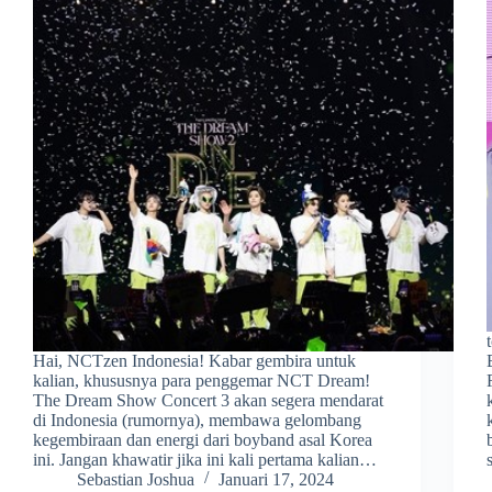
Hai, NCTzen Indonesia! Kabar gembira untuk
kalian, khususnya para penggemar NCT Dream!
The Dream Show Concert 3 akan segera mendarat
di Indonesia (rumornya), membawa gelombang
kegembiraan dan energi dari boyband asal Korea
ini. Jangan khawatir jika ini kali pertama kalian…
Sebastian Joshua
Januari 17, 2024