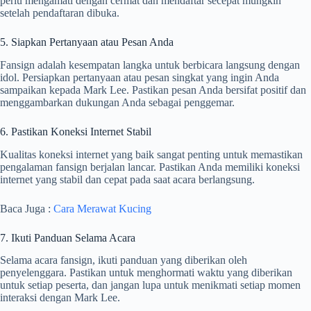
perlu mengamati dengan cermat dan mendaftar secepat mungkin
setelah pendaftaran dibuka.
5. Siapkan Pertanyaan atau Pesan Anda
Fansign adalah kesempatan langka untuk berbicara langsung dengan
idol. Persiapkan pertanyaan atau pesan singkat yang ingin Anda
sampaikan kepada Mark Lee. Pastikan pesan Anda bersifat positif dan
menggambarkan dukungan Anda sebagai penggemar.
6. Pastikan Koneksi Internet Stabil
Kualitas koneksi internet yang baik sangat penting untuk memastikan
pengalaman fansign berjalan lancar. Pastikan Anda memiliki koneksi
internet yang stabil dan cepat pada saat acara berlangsung.
Baca Juga :
Cara Merawat Kucing
7. Ikuti Panduan Selama Acara
Selama acara fansign, ikuti panduan yang diberikan oleh
penyelenggara. Pastikan untuk menghormati waktu yang diberikan
untuk setiap peserta, dan jangan lupa untuk menikmati setiap momen
interaksi dengan Mark Lee.