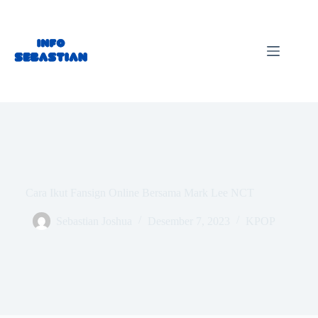
Skip
to
content
Cara Ikut Fansign Online Bersama Mark Lee NCT
Sebastian Joshua
Desember 7, 2023
KPOP