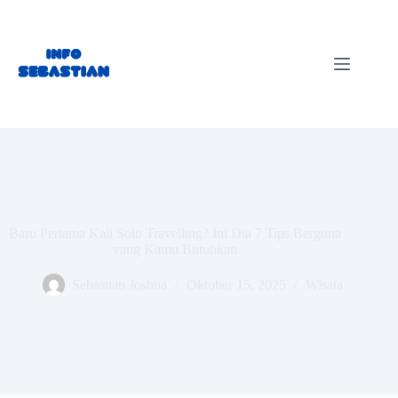
Skip
to
content
Baru Pertama Kali Solo Travelling? Ini Dia 7 Tips Berguna
yang Kamu Butuhkan
Sebastian Joshua
Oktober 15, 2025
Wisata