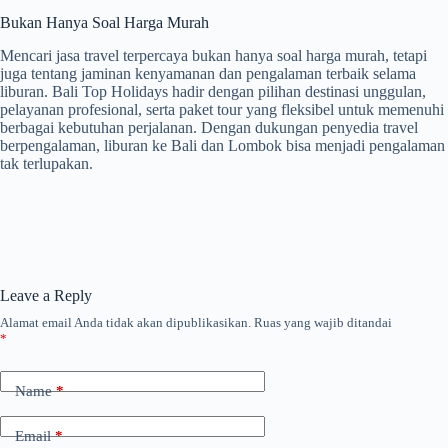
Bukan Hanya Soal Harga Murah
Mencari jasa travel terpercaya bukan hanya soal harga murah, tetapi
juga tentang jaminan kenyamanan dan pengalaman terbaik selama
liburan. Bali Top Holidays hadir dengan pilihan destinasi unggulan,
pelayanan profesional, serta paket tour yang fleksibel untuk memenuhi
berbagai kebutuhan perjalanan. Dengan dukungan penyedia travel
berpengalaman, liburan ke Bali dan Lombok bisa menjadi pengalaman
tak terlupakan.
Leave a Reply
Alamat email Anda tidak akan dipublikasikan.
Ruas yang wajib ditandai
*
Name
*
Email
*