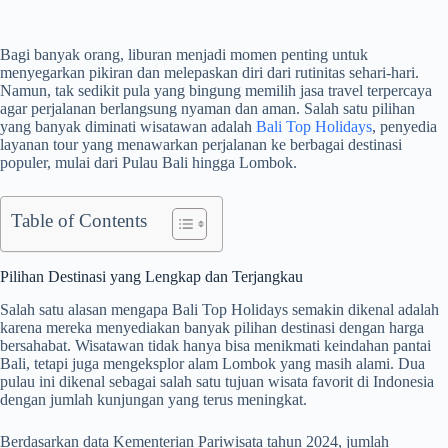
Bagi banyak orang, liburan menjadi momen penting untuk
menyegarkan pikiran dan melepaskan diri dari rutinitas sehari-hari.
Namun, tak sedikit pula yang bingung memilih jasa travel terpercaya
agar perjalanan berlangsung nyaman dan aman. Salah satu pilihan
yang banyak diminati wisatawan adalah
Bali Top Holidays
, penyedia
layanan tour yang menawarkan perjalanan ke berbagai destinasi
populer, mulai dari Pulau Bali hingga Lombok.
Table of Contents
Pilihan Destinasi yang Lengkap dan Terjangkau
Salah satu alasan mengapa Bali Top Holidays semakin dikenal adalah
karena mereka menyediakan banyak pilihan destinasi dengan harga
bersahabat. Wisatawan tidak hanya bisa menikmati keindahan pantai
Bali, tetapi juga mengeksplor alam Lombok yang masih alami. Dua
pulau ini dikenal sebagai salah satu tujuan wisata favorit di Indonesia
dengan jumlah kunjungan yang terus meningkat.
Berdasarkan data Kementerian Pariwisata tahun 2024, jumlah