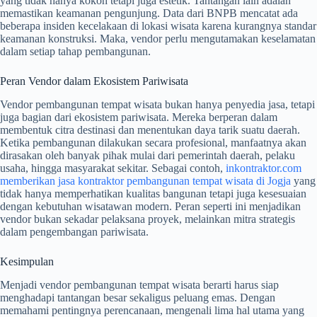
yang tidak hanya kokoh tetapi juga estetik. Tantangan lain adalah
memastikan keamanan pengunjung. Data dari BNPB mencatat ada
beberapa insiden kecelakaan di lokasi wisata karena kurangnya standar
keamanan konstruksi. Maka, vendor perlu mengutamakan keselamatan
dalam setiap tahap pembangunan.
Peran Vendor dalam Ekosistem Pariwisata
Vendor pembangunan tempat wisata bukan hanya penyedia jasa, tetapi
juga bagian dari ekosistem pariwisata. Mereka berperan dalam
membentuk citra destinasi dan menentukan daya tarik suatu daerah.
Ketika pembangunan dilakukan secara profesional, manfaatnya akan
dirasakan oleh banyak pihak mulai dari pemerintah daerah, pelaku
usaha, hingga masyarakat sekitar. Sebagai contoh,
inkontraktor.com
memberikan jasa kontraktor pembangunan tempat wisata di Jogja
yang
tidak hanya memperhatikan kualitas bangunan tetapi juga kesesuaian
dengan kebutuhan wisatawan modern. Peran seperti ini menjadikan
vendor bukan sekadar pelaksana proyek, melainkan mitra strategis
dalam pengembangan pariwisata.
Kesimpulan
Menjadi vendor pembangunan tempat wisata berarti harus siap
menghadapi tantangan besar sekaligus peluang emas. Dengan
memahami pentingnya perencanaan, mengenali lima hal utama yang